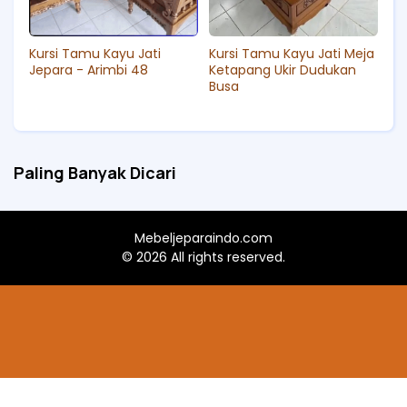
Kursi Tamu Kayu Jati
Kursi Tamu Kayu Jati Meja
Jepara - Arimbi 48
Ketapang Ukir Dudukan
Busa
Paling Banyak Dicari
Mebeljeparaindo.com
©
2026 All rights reserved.